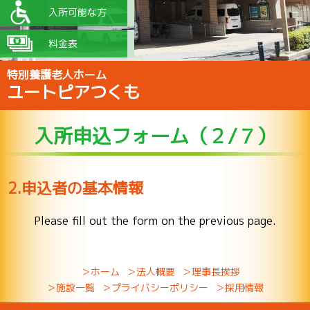
入所可能な方
料金表
特別養護老人ホーム
ユートピアつくも
入所申込フォーム（２/７）
2.申込者の基本情報
Please fill out the form on the previous page.
＞ホーム
＞法人概要
＞理事長挨拶
＞施設一覧
＞プライバシーポリシー
＞採用情報