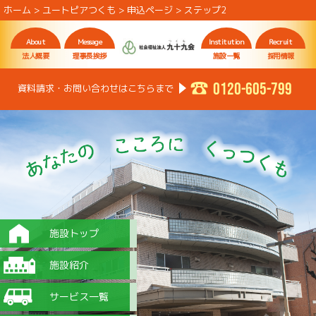
ホーム
>
ユートピアつくも
>
申込ページ
>
ステップ2
About
Message
Institution
Recruit
法人概要
理事長挨拶
施設一覧
採用情報
0120-605-799
資料請求・お問い合わせはこちらまで
施設トップ
施設紹介
サービス一覧