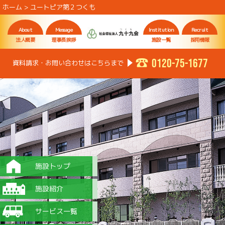
ホーム
>
ユートピア第２つくも
About
Message
Institution
Recruit
法人概要
理事長挨拶
施設一覧
採用情報
0120-75-1677
資料請求・お問い合わせはこちらまで
施設トップ
施設紹介
サービス一覧