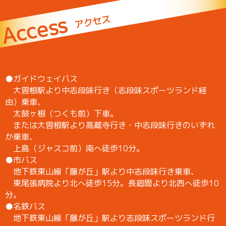
Access
アクセス
●ガイドウェイバス
大曽根駅より中志段味行き（志段味スポーツランド経
由）乗車、
太鼓ヶ根（つくも前）下車。
または大曽根駅より高蔵寺行き・中志段味行きのいずれ
か乗車、
上島（ジャスコ前）南へ徒歩10分。
●市バス
地下鉄東山線「藤が丘」駅より中志段味行き乗車、
東尾張病院より北へ徒歩15分。長廻間より北西へ徒歩10
分。
●名鉄バス
地下鉄東山線「藤が丘」駅より志段味スポーツランド行