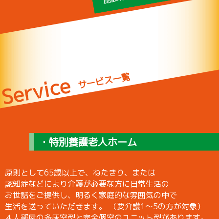
サービス一覧
Service
・特別養護老人ホーム
原則として65歳以上で、ねたきり、または
認知症などにより介護が必要な方に日常生活の
お世話をご提供し、明るく家庭的な雰囲気の中で
生活を送っていただきます。 （要介護1～5の方が対象）
４人部屋の多床室型と完全個室のユニット型があります。